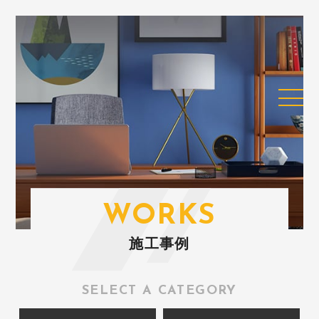
WORKS
施工事例
SELECT A CATEGORY